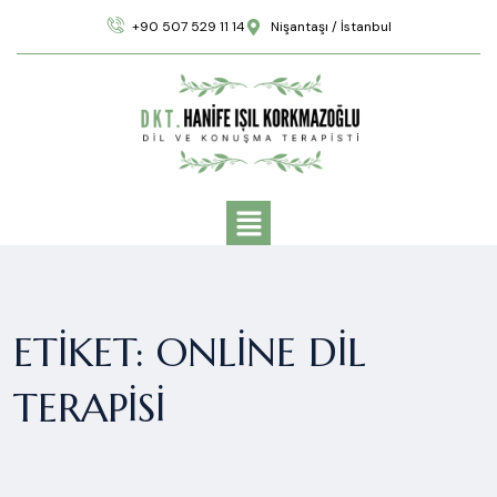
+90 507 529 11 14
Nişantaşı / İstanbul
ETIKET:
ONLINE DIL
TERAPISI