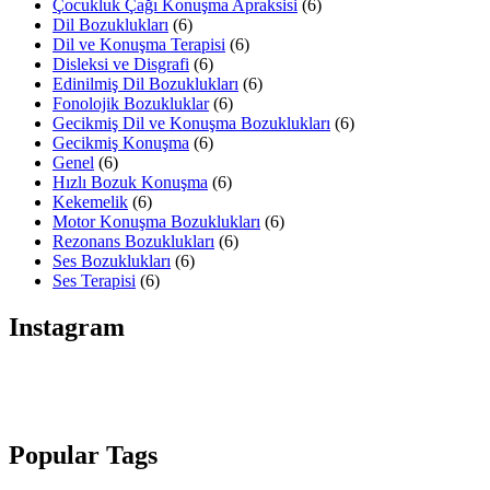
Çocukluk Çağı Konuşma Apraksisi
(6)
Dil Bozuklukları
(6)
Dil ve Konuşma Terapisi
(6)
Disleksi ve Disgrafi
(6)
Edinilmiş Dil Bozuklukları
(6)
Fonolojik Bozukluklar
(6)
Gecikmiş Dil ve Konuşma Bozuklukları
(6)
Gecikmiş Konuşma
(6)
Genel
(6)
Hızlı Bozuk Konuşma
(6)
Kekemelik
(6)
Motor Konuşma Bozuklukları
(6)
Rezonans Bozuklukları
(6)
Ses Bozuklukları
(6)
Ses Terapisi
(6)
Instagram
Popular Tags