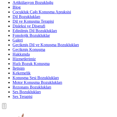
Artikülasyon Bozukluğu
Blog
Çocukluk Çağı Konuşma Apraksisi
Dil Bozuklukları
Dil ve Konuşma Terapisi
Disleksi ve Disgrafi
Edinilmiş Dil Bozuklukları
Fonolojik Bozukluklar
Galeri
Gecikmiş Dil ve Konuşma Bozuklukları
Gecikmiş Konuşma
Hakkımda
Hizmetlerimiz
Hızlı Bozuk Konuşma
İletişim
Kekemelik
Konuşma Sesi Bozuklukları
Motor Konuşma Bozuklukları
Rezonans Bozuklukları
Ses Bozuklukları
Ses Terapisi