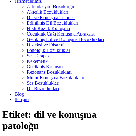
Hizmetlerimiz
Artikülasyon Bozukluğu
Akıcılık Bozuklukları
Dil ve Konuşma Terapisi
Edinilmiş Dil Bozuklukları
Hızlı Bozuk Konuşma
Çocukluk Çağı Konuşma Apraksisi
Gecikmiş Dil ve Konuşma Bozuklukları
Disleksi ve Disgrafi
Fonolojik Bozukluklar
Ses Terapisi
Kekemelik
Gecikmiş Konuşma
Rezonans Bozuklukları
Motor Konuşma Bozuklukları
Ses Bozuklukları
Dil Bozuklukları
Blog
İletişim
Etiket:
dil ve konuşma
patoloğu