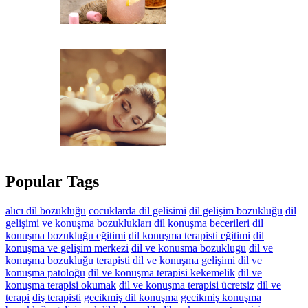
Popular Tags
alıcı dil bozukluğu
cocuklarda dil gelisimi
dil gelişim bozukluğu
dil
gelişimi ve konuşma bozuklukları
dil konuşma becerileri
dil
konuşma bozukluğu eğitimi
dil konuşma terapisti eğitimi
dil
konuşma ve gelişim merkezi
dil ve konusma bozuklugu
dil ve
konuşma bozukluğu terapisti
dil ve konuşma gelişimi
dil ve
konuşma patoloğu
dil ve konuşma terapisi kekemelik
dil ve
konuşma terapisi okumak
dil ve konuşma terapisi ücretsiz
dil ve
terapi
diş terapisti
gecikmiş dil konuşma
gecikmiş konuşma