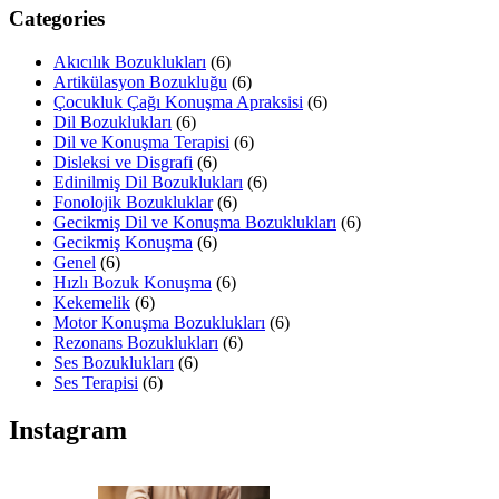
Categories
Akıcılık Bozuklukları
(6)
Artikülasyon Bozukluğu
(6)
Çocukluk Çağı Konuşma Apraksisi
(6)
Dil Bozuklukları
(6)
Dil ve Konuşma Terapisi
(6)
Disleksi ve Disgrafi
(6)
Edinilmiş Dil Bozuklukları
(6)
Fonolojik Bozukluklar
(6)
Gecikmiş Dil ve Konuşma Bozuklukları
(6)
Gecikmiş Konuşma
(6)
Genel
(6)
Hızlı Bozuk Konuşma
(6)
Kekemelik
(6)
Motor Konuşma Bozuklukları
(6)
Rezonans Bozuklukları
(6)
Ses Bozuklukları
(6)
Ses Terapisi
(6)
Instagram