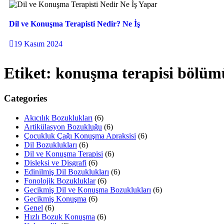
Dil ve Konuşma Terapisti Nedir? Ne İş
19 Kasım 2024
Etiket:
konuşma terapisi bölüm
Categories
Akıcılık Bozuklukları
(6)
Artikülasyon Bozukluğu
(6)
Çocukluk Çağı Konuşma Apraksisi
(6)
Dil Bozuklukları
(6)
Dil ve Konuşma Terapisi
(6)
Disleksi ve Disgrafi
(6)
Edinilmiş Dil Bozuklukları
(6)
Fonolojik Bozukluklar
(6)
Gecikmiş Dil ve Konuşma Bozuklukları
(6)
Gecikmiş Konuşma
(6)
Genel
(6)
Hızlı Bozuk Konuşma
(6)