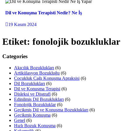
Dil ve Konuşma Terapisti Nedir? Ne İş
19 Kasım 2024
Etiket:
fonolojik bozukluklar
Categories
Akıcılık Bozuklukları
(6)
Artikülasyon Bozukluğu
(6)
Çocukluk Çağı Konuşma Apraksisi
(6)
Dil Bozuklukları
(6)
Dil ve Konuşma Terapisi
(6)
Disleksi ve Disgrafi
(6)
Edinilmiş Dil Bozuklukları
(6)
Fonolojik Bozukluklar
(6)
Gecikmiş Dil ve Konuşma Bozuklukları
(6)
Gecikmiş Konuşma
(6)
Genel
(6)
Hızlı Bozuk Konuşma
(6)
Kekemelik
(6)