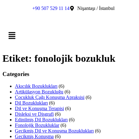
+90 507 529 11 14
Nişantaşı / İstanbul
Etiket:
fonolojik bozukluk
Categories
Akıcılık Bozuklukları
(6)
Artikülasyon Bozukluğu
(6)
Çocukluk Çağı Konuşma Apraksisi
(6)
Dil Bozuklukları
(6)
Dil ve Konuşma Terapisi
(6)
Disleksi ve Disgrafi
(6)
Edinilmiş Dil Bozuklukları
(6)
Fonolojik Bozukluklar
(6)
Gecikmiş Dil ve Konuşma Bozuklukları
(6)
Gecikmiş Konuşma
(6)