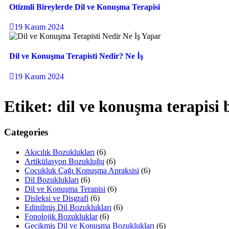
Otizmli Bireylerde Dil ve Konuşma Terapisi
19 Kasım 2024
Dil ve Konuşma Terapisti Nedir? Ne İş
19 Kasım 2024
Etiket:
dil ve konuşma terapisi
Categories
Akıcılık Bozuklukları
(6)
Artikülasyon Bozukluğu
(6)
Çocukluk Çağı Konuşma Apraksisi
(6)
Dil Bozuklukları
(6)
Dil ve Konuşma Terapisi
(6)
Disleksi ve Disgrafi
(6)
Edinilmiş Dil Bozuklukları
(6)
Fonolojik Bozukluklar
(6)
Gecikmiş Dil ve Konuşma Bozuklukları
(6)