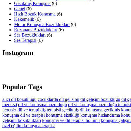
Gecikmiş Konuşma
(6)
Genel
(6)
Hızlı Bozuk Konuşma
(6)
Kekemelik
(6)
Motor Konuşma Bozuklukları
(6)
Rezonans Bozuklukları
(6)
Ses Bozuklukları
(6)
Ses Terapisi
(6)
Instagram
Popular Tags
alıcı dil bozukluğu
cocuklarda dil gelisimi
dil gelişim bozukluğu
dil g
merkezi
dil ve konusma bozuklugu
dil ve konuşma bozukluğu terapist
ücretsiz
dil ve terapi
diş terapisti
gecikmiş dil konuşma
gecikmiş konu
konuşma dil ve terapisi
konuşma eksikliği
konuşma hızlandırma
konuş
gelişimi bozuklukları
konuşma ve dil terapisi bölümü
konuşma çalışma
özel eğitim konuşma terapisi