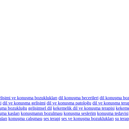
elişimi ve konuşma bozuklukları
dil konuşma becerileri
dil konuşma boz
i
dil ve konuşma gelişimi
dil ve konuşma patoloğu
dil ve konuşma tera
şma bozukluğu
gelişimsel dil
kekemelik dil ve konuşma terapisi
kekeme
ma kasları
konuşmanın bozulması
konuşma seslerim
konuşma tedavisi
ları
konuşma çalışması
ses terapi
ses ve konuşma bozuklukları
su terap