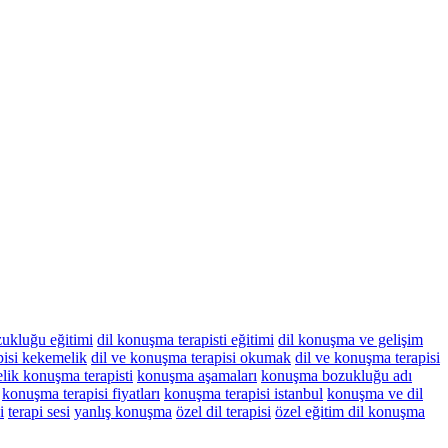
ukluğu eğitimi
dil konuşma terapisti eğitimi
dil konuşma ve gelişim
pisi kekemelik
dil ve konuşma terapisi okumak
dil ve konuşma terapisi
lik konuşma terapisti
konuşma aşamaları
konuşma bozukluğu adı
konuşma terapisi fiyatları
konuşma terapisi istanbul
konuşma ve dil
i
terapi sesi
yanlış konuşma
özel dil terapisi
özel eğitim dil konuşma