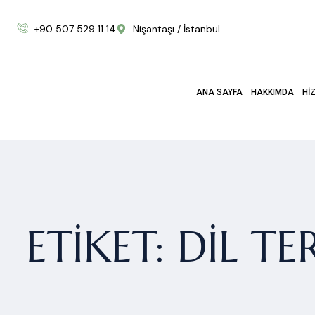
+90 507 529 11 14
Nişantaşı / İstanbul
ANA SAYFA
HAKKIMDA
HI
ETIKET:
DIL TE