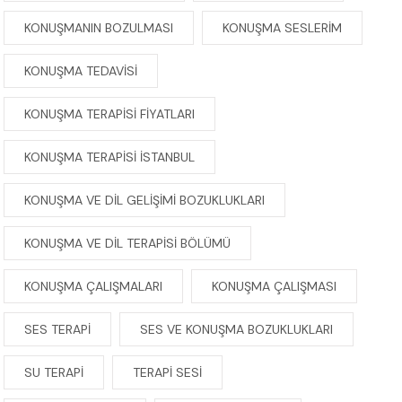
KONUŞMANIN BOZULMASI
KONUŞMA SESLERIM
KONUŞMA TEDAVISI
KONUŞMA TERAPISI FIYATLARI
KONUŞMA TERAPISI ISTANBUL
KONUŞMA VE DIL GELIŞIMI BOZUKLUKLARI
KONUŞMA VE DIL TERAPISI BÖLÜMÜ
KONUŞMA ÇALIŞMALARI
KONUŞMA ÇALIŞMASI
SES TERAPI
SES VE KONUŞMA BOZUKLUKLARI
SU TERAPI
TERAPI SESI