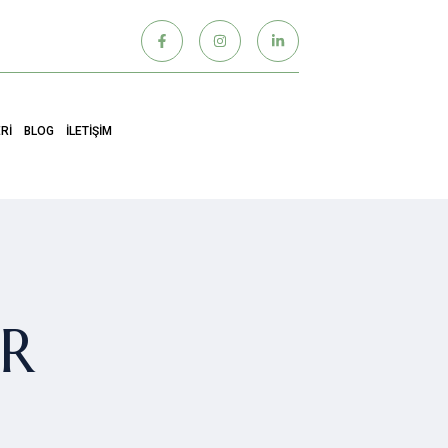
RI
BLOG
İLETIŞIM
OR