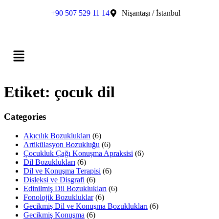
+90 507 529 11 14
Nişantaşı / İstanbul
Etiket:
çocuk dil
Categories
Akıcılık Bozuklukları
(6)
Artikülasyon Bozukluğu
(6)
Çocukluk Çağı Konuşma Apraksisi
(6)
Dil Bozuklukları
(6)
Dil ve Konuşma Terapisi
(6)
Disleksi ve Disgrafi
(6)
Edinilmiş Dil Bozuklukları
(6)
Fonolojik Bozukluklar
(6)
Gecikmiş Dil ve Konuşma Bozuklukları
(6)
Gecikmiş Konuşma
(6)