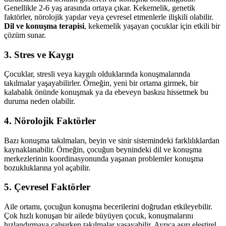
Genellikle 2-6 yaş arasında ortaya çıkar. Kekemelik, genetik
faktörler, nörolojik yapılar veya çevresel etmenlerle ilişkili olabilir.
Dil ve konuşma terapisi
, kekemelik yaşayan çocuklar için etkili bir
çözüm sunar.
3.
Stres ve Kaygı
Çocuklar, stresli veya kaygılı olduklarında konuşmalarında
takılmalar yaşayabilirler. Örneğin, yeni bir ortama girmek, bir
kalabalık önünde konuşmak ya da ebeveyn baskısı hissetmek bu
duruma neden olabilir.
4.
Nörolojik Faktörler
Bazı konuşma takılmaları, beyin ve sinir sistemindeki farklılıklardan
kaynaklanabilir. Örneğin, çocuğun beynindeki dil ve konuşma
merkezlerinin koordinasyonunda yaşanan problemler konuşma
bozukluklarına yol açabilir.
5.
Çevresel Faktörler
Aile ortamı, çocuğun konuşma becerilerini doğrudan etkileyebilir.
Çok hızlı konuşan bir ailede büyüyen çocuk, konuşmalarını
hızlandırmaya çalışırken takılmalar yaşayabilir. Ayrıca aşırı eleştirel